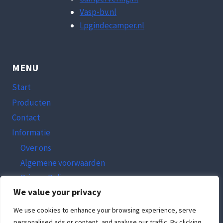
Vasp-bv.nl
Lpgindecamper.nl
MENU
Start
Producten
Contact
Informatie
Over ons
Algemene voorwaarden
Privacy Policy
We value your privacy
Inloggen
We use cookies to enhance your browsing experience, serve
personalised ads or content, and analyse our traffic. By clicking