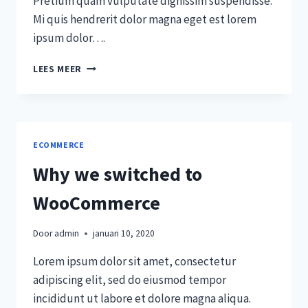
Pretium quam vulputate dignissim suspendisse.
Mi quis hendrerit dolor magna eget est lorem
ipsum dolor….
A
LEES MEER
NEW
WAY
OF
SHIPPING
WITH
ECOMMERCE
SHIPWYZE
Why we switched to
WooCommerce
Door
admin
januari 10, 2020
Lorem ipsum dolor sit amet, consectetur
adipiscing elit, sed do eiusmod tempor
incididunt ut labore et dolore magna aliqua.