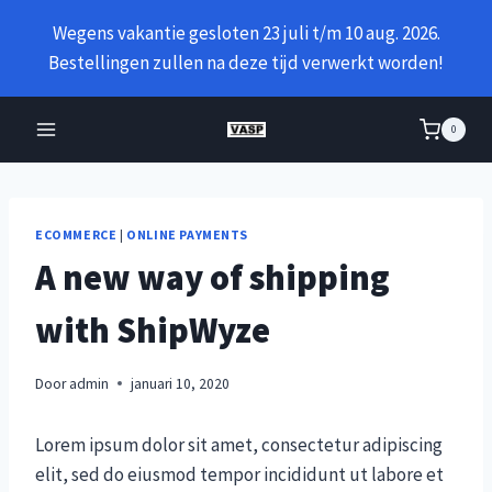
Doorgaan
Wegens vakantie gesloten 23 juli t/m 10 aug. 2026.
naar
Bestellingen zullen na deze tijd verwerkt worden!
inhoud
0
ECOMMERCE
|
ONLINE PAYMENTS
A new way of shipping
with ShipWyze
Door
admin
januari 10, 2020
Lorem ipsum dolor sit amet, consectetur adipiscing
elit, sed do eiusmod tempor incididunt ut labore et