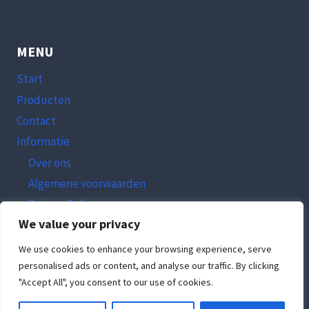
MENU
Start
Producten
Contact
Informatie
Over ons
Algemene voorwaarden
Privacy Policy
We value your privacy
Inloggen
We use cookies to enhance your browsing experience, serve
personalised ads or content, and analyse our traffic. By clicking
"Accept All", you consent to our use of cookies.
© 2026 TesaLevelsysteem.nl - Onderdeel van VASP BV